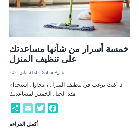
جيد
خمسة أسرار من شأنها مساعدتك
على تنظيف المنزل
Sahar Ajjab
31st مايو 2021
إذا كنت ترغب في تنظيف المنزل ، فحاول استخدام
هذه الحيل الخمس لمساعدتك
F
T
E
ن
a
wi
m
ش
أكمل القراءة
خمس
c
tt
ail
ر
أسرا
er
e