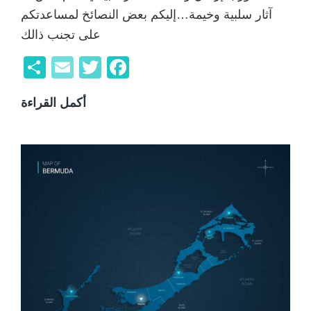
آثار سلبية وخيمة…إليكم بعض النصائخ لمساعدتكم
على تجنب ذالك
F
T
E
ن
a
wi
m
ش
أكمل القراءة
4
c
tt
ail
ر
نصائ
er
e
لتجن
b
الض
o
النف
o
اليو
k