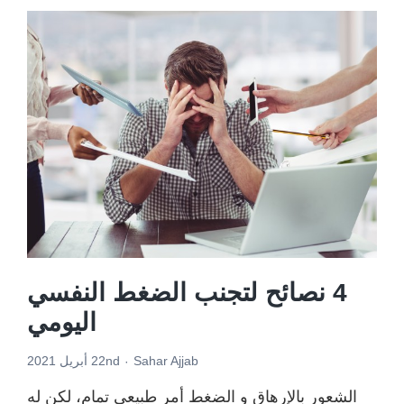
من
b
شأنه
o
مسا
o
على
k
تنظي
المن
4 نصائح لتجنب الضغط النفسي
اليومي
Sahar Ajjab
22nd أبريل 2021
الشعور بالإرهاق و الضغط أمر طبيعي تمام، لكن له