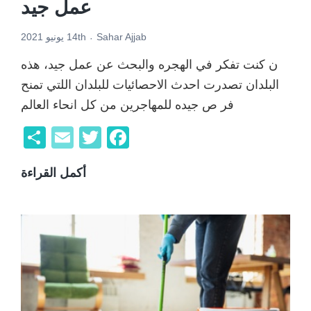
عمل جيد
Sahar Ajjab
14th يونيو 2021
ن كنت تفكر في الهجره والبحث عن عمل جيد، هذه
البلدان تصدرت احدث الاحصائيات للبلدان اللتي تمنح
فر ص جيده للمهاجرين من كل انحاء العالم
F
T
E
ن
a
wi
m
ش
أكمل القراءة
أفض
c
tt
ail
ر
5
er
e
دول
b
في
o
العال
o
لايجا
k
عمل