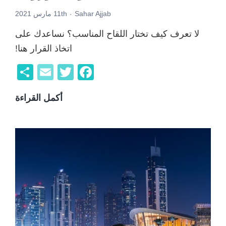
Sahar Ajjab
11th مارس 2021
لا تعرف كيف تختار اللقاح المناسب؟ نساعدك على
اتخاذ القرار هنا!
F
T
E
ن
a
wi
m
ش
أكمل القراءة
ما
c
tt
ail
ر
هو
er
e
اللقا
b
الأف
o
لك
o
لمحا
k
وباء
كورو