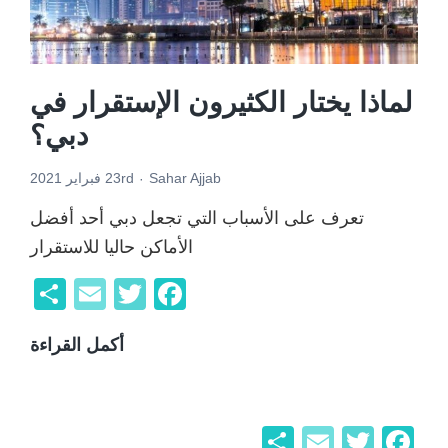
لماذا يختار الكثيرون الإستقرار في
دبي؟
Sahar Ajjab
23rd فبراير 2021
تعرف على الأسباب التي تجعل دبي أحد أفضل
الأماكن حاليا للاستقرار
F
T
E
ن
a
wi
m
ش
أكمل القراءة
لماذا
c
tt
ail
ر
يختار
er
e
الكث
b
الإس
F
T
E
ن