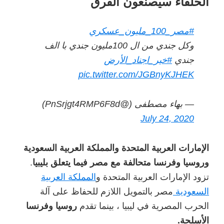
الحلفاء سيصنعون الفرق
#مصر_100_مليون_عسكري
وكل جندي من ال 100مليون جندي با الف
جندي
#خير_اجناد_الأرض
pic.twitter.com/JGBnyKJHEK
— بهاء مصطفى (@PnSrjgt4RMP6F8d)
July 24, 2020
الإمارات العربية المتحدة والمملكة العربية السعودية
وروسيا وفرنسا متحالفة مع مصر فيما يتعلق بليبيا
.
تزود الإمارات العربية المتحدة و
المملكة العربية
السعودية
مصر بالتمويل اللازم للحفاظ على آلة
الحرب المصرية في ليبيا ، بينما تقدم
روسيا وفرنسا
الأسلحة.