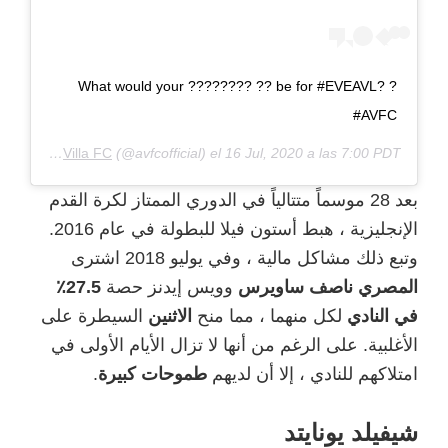
What would your ???????? ?? be for #EVEAVL? ?
#AVFC
a de
Aston Villa FC
(@avfcofficial) el
16 Jul, 2020 a las 7:00 PDT
بعد 28 موسماً متتالياً في الدوري الممتاز لكرة القدم
الإنجليزية ، هبط أستون فيلا للبطولة في عام 2016.
وتبع ذلك مشاكل مالية ، وفي يوليو 2018 اشترى
المصري ناصف ساويرس
وويس إيدنز حصة
27.5٪
في النادي
لكل منهما ، مما منح
الاثنين
السيطرة على
الأغلبية. على الرغم من أنها لا تزال الأيام الأولى في
امتلاكهم للنادي ، إلا أن لديهم
طموحات كبيرة
.
شيفيلد يونايتد