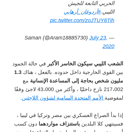
الحربي التابعة للجيش
الليبي.
#أردوغان_أرهابي
pic.twitter.com/zoJTUY6Tih
July 23,
— Saman (@Aram18885730)
2020
الشعب الليبي سيكون الخاسر الأكبر
في حالة الجمود
بين القوى الخارجية داخل حدوده. بالفعل ، هناك
1.3
مليون شخص بحاجة إلى المساعدة الإنسانية
مع
217،002 نازح داخليًا ، وأكثر من 43،000 لاجئ وفقًا
لمفوضية
الأمم المتحدة السامية لشؤون اللاجئين
.
إذا بدأ الصراع العسكري بين مصر وتركيا في ليبيا ،
فسينتهي كلا البلدين
باستنزاف مواردهما
دون كسب