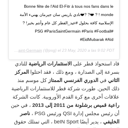
Bonne fête de l’Aïd El-Fitr à tous nos fans dans le
monde ! ? ❤️? ?❤️نادي باريس سان جيرمان⁩ يهنيء الأمة
الإسلامية كافة بحلول #عيد_الفطر كل عام وأنتم بخير! ?
#PSG #ParisSaintGermain #Paris #Football
#EidMubarak #Aïd
 de
Paris Saint-Germain
(@psg) el
23 May, 2020 a las 9:02 PDT
قاد استحواذ قطر على
الاستثمارات الرياضية
للنادي
بسرعة إلى الصدارة ، ومع ذلك ، فقد احتلوا
المركز
الثاني
في
الدوري الفرنسي الممتاز
كل موسم منذ
ذلك الحين. طورت شركة قطر للاستثمارات الرياضية
علاقات أخرى مع كرة القدم الأوروبية. كانت الشركة
راعية قميص برشلونة من 2011 إلى 2013
، في حين
أن رئيس مجلس إدارة QSI ورئيس PSG ،
ناصر
الخليفي
، يدير أيضًا beIN Sport ، التي تمتلك حقوق