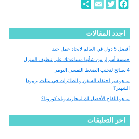
F
T
E
ن
a
wi
m
ش
c
tt
ail
ر
er
Primary
e
اجدد المقالات
Sidebar
b
أفضل 5 دول في العالم لايجاد عمل جيد
o
خمسة أسرار من شأنها مساعدتك على تنظيف المنزل
o
4 نصائح لتجنب الضغط النفسي اليومي
k
ما هو سر اختفاء السفن و الطائرات في مثلث برمودا
الشهير؟
ما هو اللقاح الأفضل لك لمحاربة وباء كورونا؟
اخر التعليقات