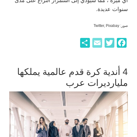
أي ميزة ، مما سيؤدي إلى استمرار النزاع على مدى
سنوات عديدة.
صور: Twitter, Pixabay
F
T
E
ن
a
wi
m
ش
c
tt
ail
ر
e
er
4 أندية كرة قدم عالمية يملكها
b
مليارديرات عرب
o
o
k