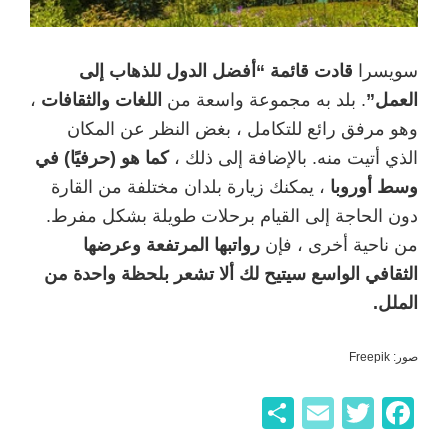
سويسرا
قادت قائمة “أفضل الدول للذهاب إلى
العمل”
. بلد به مجموعة واسعة من
اللغات والثقافات
،
وهو مرفق رائع للتكامل ، بغض النظر عن المكان
الذي أتيت منه. بالإضافة إلى ذلك ،
كما هو (حرفيًا) في
وسط أوروبا
، يمكنك زيارة بلدان مختلفة من القارة
دون الحاجة إلى القيام برحلات طويلة بشكل مفرط.
من ناحية أخرى ، فإن
رواتبها المرتفعة وعرضها
الثقافي الواسع سيتيح لك ألا تشعر بلحظة واحدة من
الملل.
صور: Freepik
F
T
E
ن
a
wi
m
ش