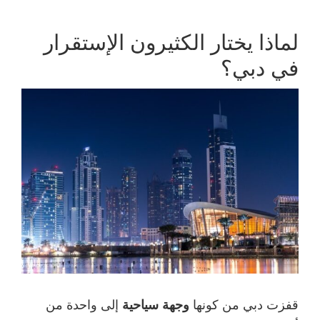
c
tt
ail
ر
e
er
لماذا يختار الكثيرون الإستقرار
b
في دبي؟
o
o
k
قفزت دبي من كونها
وجهة سياحية
إلى واحدة من