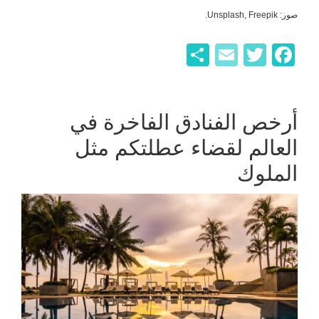
صور: Unsplash, Freepik.
F
T
E
ن
a
wi
m
ش
c
tt
ail
ر
e
er
أرخص الفنادق الفاخرة في
b
العالم لقضاء عطلتكم مثل
o
الملوك
o
k