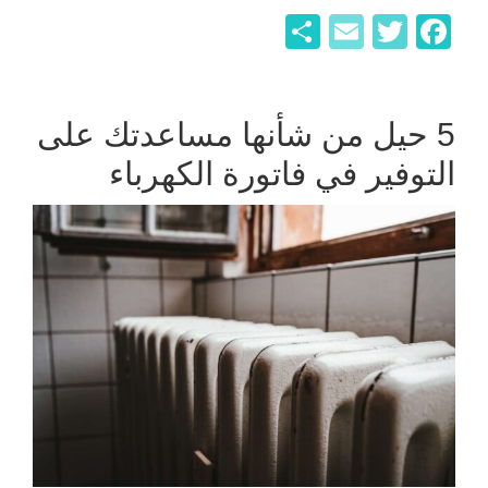
F
T
E
ن
a
wi
m
ش
c
tt
ail
ر
e
er
5 حيل من شأنها مساعدتك على
b
التوفير في فاتورة الكهرباء
o
o
k