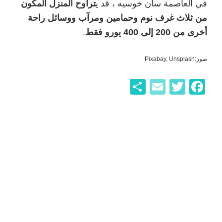
في العاصمة سان خوسيه ، قد ي
تراوح المنزل المكون
من ثلاث غرف نوم وحمامين ومرآب ووسائل راحة
أخرى من 200 إلى 400 يورو فقط
.
صور:Pixabay, Unsplash
F
T
E
ن
a
wi
m
ش
c
tt
ail
ر
er
e
b
o
o
k